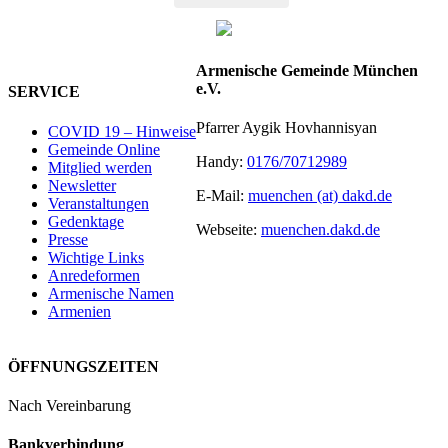
Armenische Gemeinde München
e.V.
SERVICE
Pfarrer Aygik Hovhannisyan
COVID 19 – Hinweise
Gemeinde Online
Handy:
0176/70712989
Mitglied werden
Newsletter
E-Mail:
muenchen (at) dakd.de
Veranstaltungen
Gedenktage
Webseite:
muenchen.dakd.de
Presse
Wichtige Links
Anredeformen
Armenische Namen
Armenien
ÖFFNUNGSZEITEN
Nach Vereinbarung
Bankverbindung