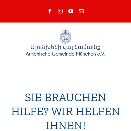
Zum
Facebook
Instagram
YouTube
E-
Inhalt
Mail
springen
SIE BRAUCHEN
HILFE? WIR HELFEN
IHNEN!