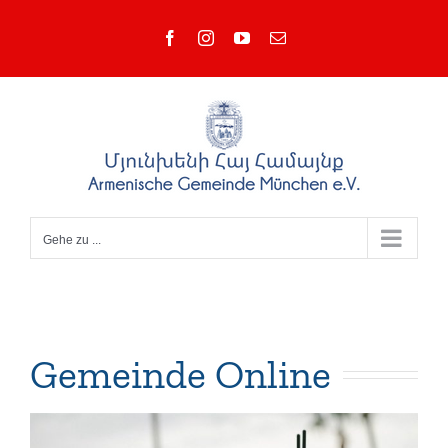
Zum
Facebook
Instagram
YouTube
E-
Inhalt
Mail
springen
Gehe zu ...
Gemeinde Online