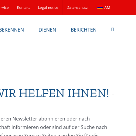
rvice
Kontakt
Legal notice
Datenschutz
AM
BEKENNEN
DIENEN
BERICHTEN
WIR HELFEN IHNEN!
seren Newsletter abonnieren oder nach
chaft informieren oder sind auf der Suche nach
 unseren Service-Seiten werden Sie fündig.