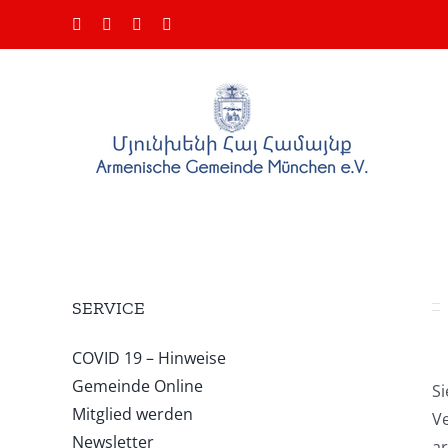
Skip
Facebook
Instagram
YouTube
Email
to
content
SERVICE
COVID 19 – Hinweise
Gemeinde Online
Si
Mitglied werden
Ve
Newsletter
a