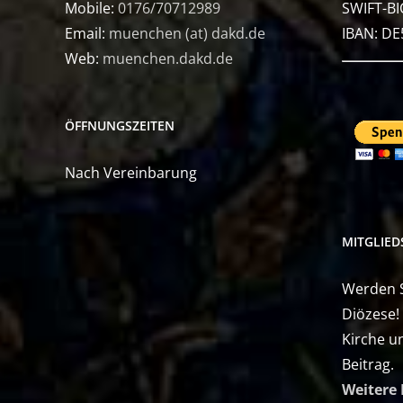
Mobile:
0176/70712989
SWIFT-BI
Email:
muenchen (at) dakd.de
IBAN: D
Web:
muenchen.dakd.de
ÖFFNUNGSZEITEN
Nach Vereinbarung
MITGLIE
Werden Si
Diözese!
Kirche u
Beitrag.
Weitere 