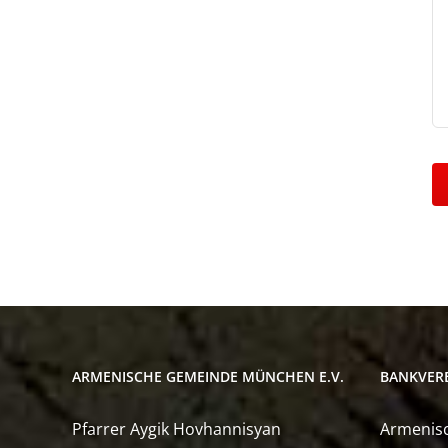
ARMENISCHE GEMEINDE MÜNCHEN E.V.
BANKVER
Pfarrer Aygik Hovhannisyan
Armenisc