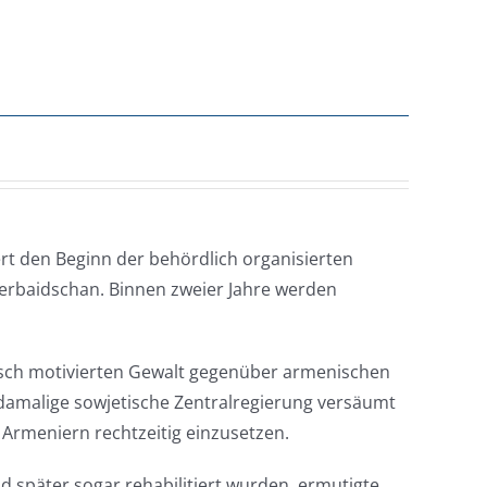
t den Beginn der behördlich organisierten
erbaidschan. Binnen zweier Jahre werden
tisch motivierten Gewalt gegenüber armenischen
 damalige sowjetische Zentralregierung versäumt
n Armeniern rechtzeitig einzusetzen.
nd später sogar rehabilitiert wurden, ermutigte