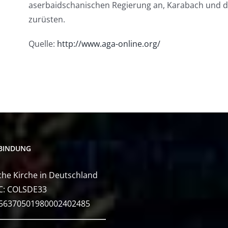
aserbaidschanischen Regierung an, Karabach und di
zurüsten.
Quelle:
http://www.aga-online.org/
BINDUNG
he Kirche in Deutschland
C: COLSDE33
E56370501980002402485