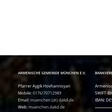
ARMENISCHE GEMEINDE MÜNCHEN E.V.
BANKVER
Pfarrer Aygik Hovhannisyan
Armenisc
Mobile:
0176/70712989
SWIFT-BI
Email:
muenchen (at) dakd.de
IBAN: D
Web:
muenchen.dakd.de