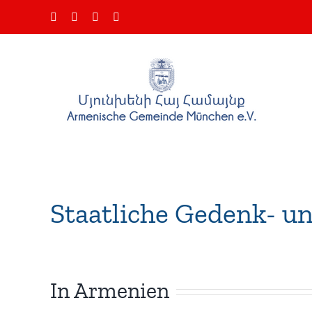
Skip
Facebook
Instagram
YouTube
Email
to
content
Staatliche Gedenk- un
In Armenien