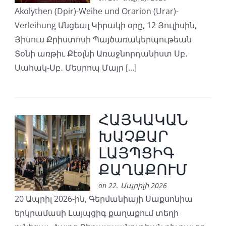
Akolythen (Dpir)-Weihe und Orarion (Urar)-
Verleihung Անցեալ Կիրակի օրը, 12 Յուլիսին,
Յիսուս Քրիստոսի Պայծառակերպութեան
Տօնի առթիւ Քէօլնի Առաջնորդանիստ Սբ․
Սահակ-Սբ․ Մեսրոպ Մայր […]
ՀԱՅԿԱԿԱՆ
ԽԱՉՔԱՐ
ԼԱՅՊՑԻԳ
ՔԱՂԱՔՈՒՄ
on 22. Ապրիլի 2026
20 Ապրիլ 2026-ին, Գերմանիայի Սաքսոնիա
երկրամասի Լայպցիգ քաղաքում տեղի