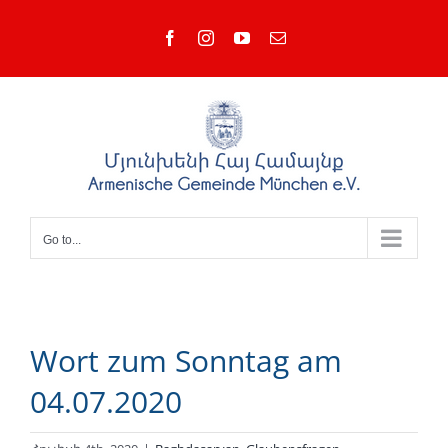
Skip
Facebook
Instagram
YouTube
Email
to
content
Go to...
Wort zum Sonntag am
04.07.2020