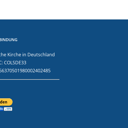
BINDUNG
he Kirche in Deutschland
C: COLSDE33
E56370501980002402485