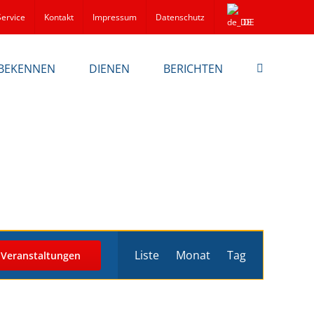
Service
Kontakt
Impressum
Datenschutz
DE
BEKENNEN
DIENEN
BERICHTEN
Veranstaltu
Liste
Monat
Tag
 Veranstaltungen
Ansichten-
Navigation