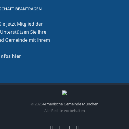
DSCHAFT BEANTRAGEN
e jetzt Mitglied der
 Unterstützen Sie Ihre
nd Gemeinde mit Ihrem
Infos hier
©
2026
Armenische Gemeinde München
Alle Rechte vorbehalten
Facebook
Instagram
YouTube
E-