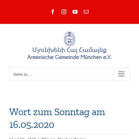
Zum
Facebook
Instagram
YouTube
E-
Inhalt
Mail
springen
Gehe zu ...
Wort zum Sonntag am
16.05.2020