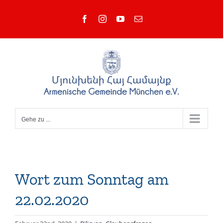
Zum
Facebook
Instagram
YouTube
E-
Inhalt
Mail
springen
Gehe zu ...
Wort zum Sonntag am
22.02.2020