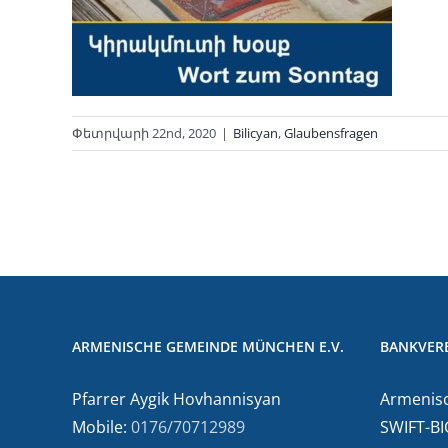
Փետրվարի 22nd, 2020
|
Bilicyan
,
Glaubensfragen
ARMENISCHE GEMEINDE MÜNCHEN E.V.
BANKVER
Pfarrer Aygik Hovhannisyan
Armenisc
Mobile:
0176/70712989
SWIFT-BI