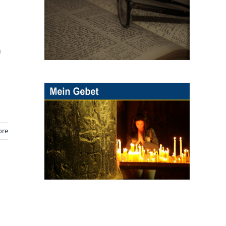
n
ore