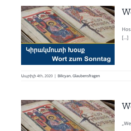
W
Hos
ag
[...]
0
Ապրիլի 4th, 2020
|
Bilicyan
,
Glaubensfragen
Wo
„Wen
ag