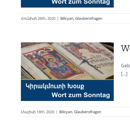
Հունիսի 26th, 2020
|
Bilicyan
,
Glaubensfragen
Wo
Gebe
ag
[...]
Մայիսի 16th, 2020
|
Bilicyan
,
Glaubensfragen