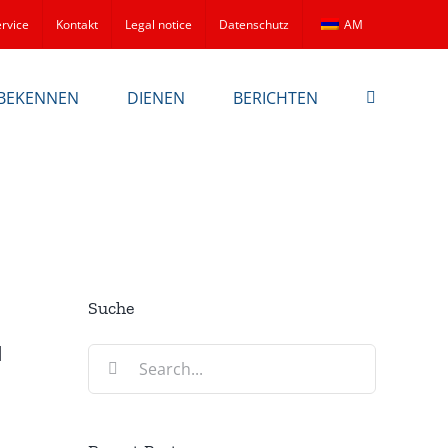
rvice
Kontakt
Legal notice
Datenschutz
AM
BEKENNEN
DIENEN
BERICHTEN
Suche
]
Search
for: