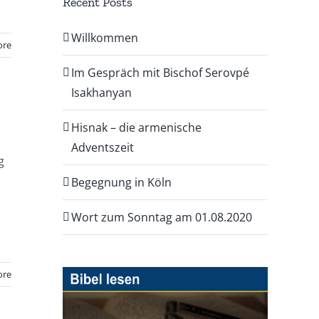
Recent Posts
Willkommen
ore
Im Gespräch mit Bischof Serovpé
Isakhanyan
Hisnak – die armenische
Adventszeit
g
Begegnung in Köln
Wort zum Sonntag am 01.08.2020
ore