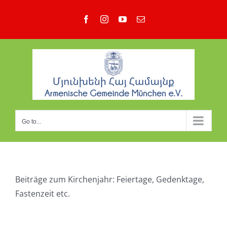
Skip
Facebook
Instagram
YouTube
Email
to
content
Go to...
Beiträge zum Kirchenjahr: Feiertage, Gedenktage,
Fastenzeit etc.