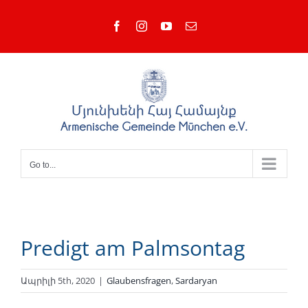
Skip
Facebook
Instagram
YouTube
Email
to
content
Go to...
Predigt am Palmsontag
Ապրիլի 5th, 2020
|
Glaubensfragen
,
Sardaryan