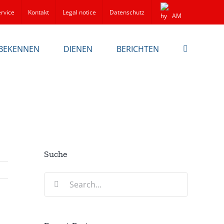
rvice
Kontakt
Legal notice
Datenschutz
AM
BEKENNEN
DIENEN
BERICHTEN
Suche
Search
for: