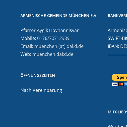
ARMENISCHE GEMEINDE MÜNCHEN E.V.
BANKVER
Pfarrer Aygik Hovhannisyan
Armenisc
Mobile:
0176/70712989
SWIFT-BI
Email:
muenchen (at) dakd.de
IBAN: D
Web:
muenchen.dakd.de
ÖFFNUNGSZEITEN
Nach Vereinbarung
MITGLIE
Werden Si