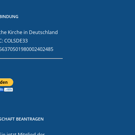
BINDUNG
he Kirche in Deutschland
C: COLSDE33
E56370501980002402485
DSCHAFT BEANTRAGEN
e jetzt Mitglied der