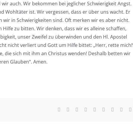
d wir auch. Wir bekommen bei jeglicher Schwierigkeit Angst.
d Wohltäter ist. Wir vergessen, dass er über uns wacht. Er
wir in Schwierigkeiten sind. Oft merken wir es aber nicht.
Hilfe zu bitten. Wir denken, dass wir es alleine schaffen,
ubigkeit, unser Zweifel zu überwinden und den Hl. Apostel
t nicht verliert und Gott um Hilfe bittet: „Herr, rette mich!
le, die sich mit ihm an Christus wenden! Deshalb betten wir
seren Glauben“. Amen.
Facebook
X
Reddit
LinkedIn
WhatsApp
Tumblr
Pinterest
Vk