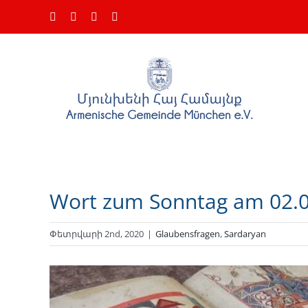
Skip
Facebook
Instagram
YouTube
Email
to
content
Wort zum Sonntag am 02.
Փետրվարի 2nd, 2020
|
Glaubensfragen
,
Sardaryan