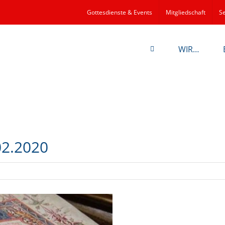
Gottesdienste & Events
Mitgliedschaft
Se
WIR…
02.2020