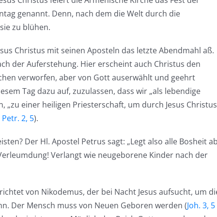
sus Christus feiert die Armenische Kirche das Fest der
ntag genannt. Denn, nach dem die Welt durch die
sie zu blühen.
sus Christus mit seinen Aposteln das letzte Abendmahl aß.
ch der Auferstehung. Hier erscheint auch Christus den
schen verworfen, aber von Gott auserwählt und geehrt
diesem Tag dazu auf, zuzulassen, dass wir „als lebendige
 „zu einer heiligen Priesterschaft, um durch Jesus Christus
 Petr. 2, 5
).
ten? Der Hl. Apostel Petrus sagt: „Legt also alle Bosheit ab
le Verleumdung! Verlangt wie neugeborene Kinder nach der
erichtet von Nikodemus, der bei Nacht Jesus aufsucht, um di
rt ihn. Der Mensch muss von Neuen Geboren werden (
Joh. 3, 5