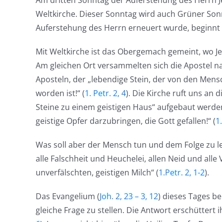
Am dritten Sonntag der Auferstehung des Herrn Je
Weltkirche. Dieser Sonntag wird auch Grüner Son
Auferstehung des Herrn erneuert wurde, beginnt 
Mit Weltkirche ist das Obergemach gemeint, wo Je
Am gleichen Ort versammelten sich die Apostel na
Aposteln, der „lebendige Stein, der von den Men
worden ist!“ (
1. Petr. 2, 4
). Die Kirche ruft uns an 
Steine zu einem geistigen Haus“ aufgebaut werden,
geistige Opfer darzubringen, die Gott gefallen!“ (
1.
Was soll aber der Mensch tun und dem Folge zu leis
alle Falschheit und Heuchelei, allen Neid und al
unverfälschten, geistigen Milch“ (
1.Petr. 2, 1-2
).
Das Evangelium (
Joh. 2, 23 – 3, 12
) dieses Tages b
gleiche Frage zu stellen. Die Antwort erschütte