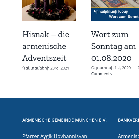
Wort zum
Hisnak – die
Sonntag am
armenische
01.08.2020
Adventszeit
Օգոստոսի 1st, 2020
|
Դեկտեմբերի 23rd, 2021
Comments
ARMENISCHE GEMEINDE MÜNCHEN E.V.
BANKVER
Pfarrer Aygik Hovhannisyan
Armenisc