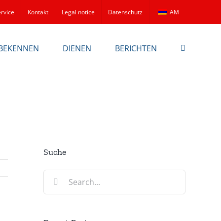
rvice
Kontakt
Legal notice
Datenschutz
AM
BEKENNEN
DIENEN
BERICHTEN
Suche
Search
for: