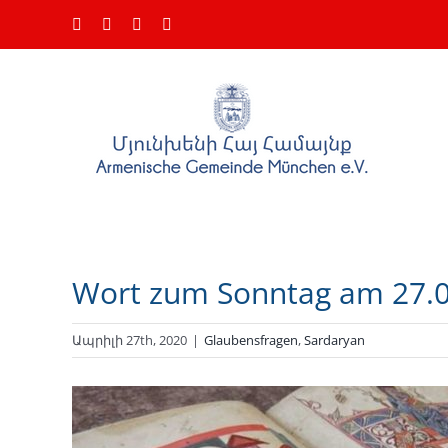
Skip
Facebook
Instagram
YouTube
Email
to
content
Wort zum Sonntag am 27.
Ապրիլի 27th, 2020
|
Glaubensfragen
,
Sardaryan