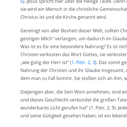
6
). Jesus spricht hier über die Heilige Taufe. Den
sie wird ein Mensch in die christliche Gemeinsch
Christus ist und die Kirche genannt wird.
Gereinigt von aller Bosheit dieser Welt, sollten 
geistigen Milch“ verlangen, um dadurch im Glau
Was ist es für eine besondere Nahrung? Es ist ni
Christen verkosten das Wort Gottes, sie verkosten
„wie gütig der Herr ist“ (
1. Petr. 2, 3
). Das somit g
Nahrung der Christen und ihr Glaube insgesamt, 
dem man zu Fall kommt. Sie stoßen sich an ihm, w
Diejenigen aber, die Sein Wort annehmen, sind ein
und dieses Geschlecht verkündet die großen Taten
wunderbares Licht gerufen hat“ (1. Petr, 2, 9). J
und seine Gütigkeit gesehen haben, ist ein lebend