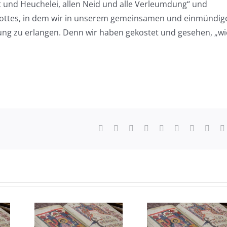
eit und Heuchelei, allen Neid und alle Verleumdung“ und
ottes, in dem wir in unserem gemeinsamen und einmündig
ng zu erlangen. Denn wir haben gekostet und gesehen, „wi
Facebook
X
Reddit
LinkedIn
WhatsApp
Tumblr
Pinterest
Vk