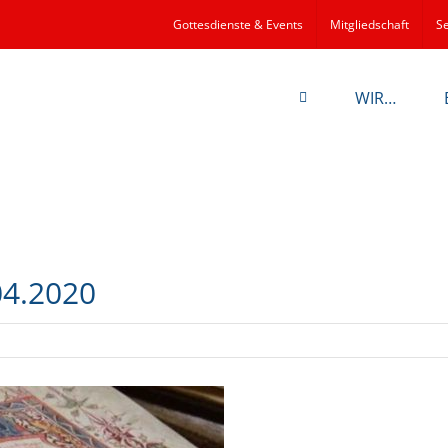
Gottesdienste & Events
Mitgliedschaft
Se
WIR…
04.2020