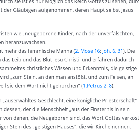
n durch sie ist es nur Möglich das Reich Gottes zu sehen, dur
aft der Gläubigen aufgenommen, deren Haupt selbst Jesus
Christen wie „neugeborene Kinder, nach der unverfälschten,
ben heranzuwachsen.
cht mehr das himmlische Manna (
2. Mose 16
;
Joh. 6, 31
). Die
 das Leib und das Blut Jesu Christi, und erfahren dadurch
esammeltes christliches Wissen und Erkenntnis, die geistige
wird „zum Stein, an den man anstößt, und zum Felsen, an
eil sie dem Wort nicht gehorchen“ (
1.Petrus 2, 8
).
 „auserwähltes Geschlecht, eine königliche Priesterschaft“
 dessen, der die Menschheit „aus der Finsternis in sein
eder von denen, die Neugeboren sind, das Wort Gottes verkos
iger Stein des „geistigen Hauses“, die wir Kirche nennen.