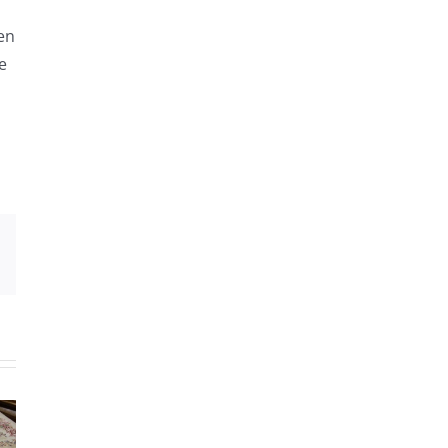
en
e
Email